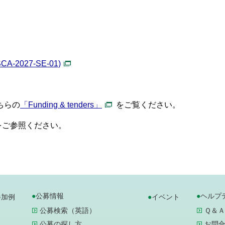
CA-2027-SE-01)
こちらの
「Funding & tenders」
をご覧ください。
をご参照ください。
公募情報
ヘルプ
参加例
イベント
公募検索（英語）
Ｑ＆Ａ
公募の探し方
お問