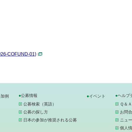
。
26-COFUND-01)
公募情報
ヘルプ
参加例
イベント
公募検索（英語）
Ｑ＆Ａ
公募の探し方
お問
日本の参加が推奨される公募
ニュ
個人