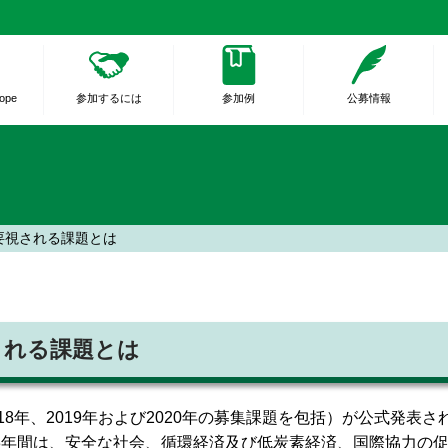
rope
参加するには
参加例
公募情報
で重要視される課題とは
要視される課題とは
 Program（2018年、2019年および2020年の募集課題を包括
0の残り3年間は、安全な社会、循環経済及び低炭素経済、国際協