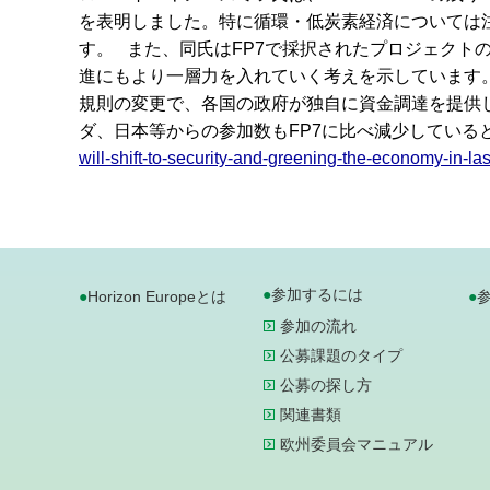
を表明しました。特に循環・低炭素経済については
す。 また、同氏はFP7で採択されたプロジェクトのう
進にもより一層力を入れていく考えを示しています
規則の変更で、各国の政府が独自に資金調達を提供
ダ、日本等からの参加数もFP7に比べ減少している
will-shift-to-security-and-greening-the-economy-in-la
参加するには
Horizon Europeとは
参加の流れ
公募課題のタイプ
公募の探し方
関連書類
欧州委員会マニュアル