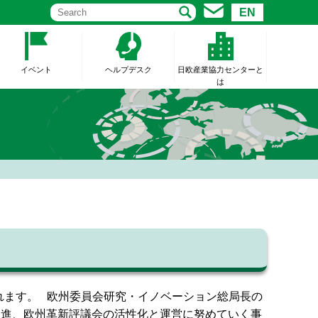
EN
イベント
ヘルプデスク
日欧産業協力センターと
は
）が公式発表されます。 欧州委員会研究・イノベーション総局長の
力の促進、欧州革新評議会の活性化と運営に努めていく事