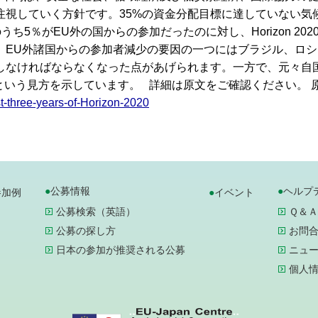
注視していく方針です。35%の資金分配目標に達していない気
ち5％がEU外の国からの参加だったのに対し、Horizon 20
。EU外諸国からの参加者減少の要因の一つにはブラジル、ロ
しなければならなくなった点があげられます。一方で、元々自
という見方を示しています。 詳細は原文をご確認ください。 原
st-three-years-of-Horizon-2020
公募情報
ヘルプ
参加例
イベント
公募検索（英語）
Ｑ＆Ａ
公募の探し方
お問
日本の参加が推奨される公募
ニュ
個人