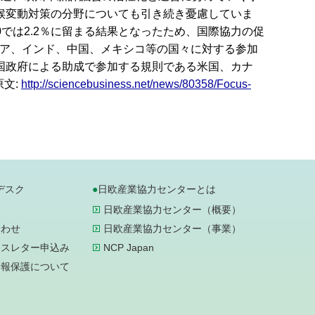
候変動対策の分野についても引き続き憂慮していま
20では2.2％に留まる結果となったため、国際協力の促
シア、インド、中国、メキシコ等の国々に対する参加
国政府による助成で参加する規則である米国、カナ
文:
http://sciencebusiness.net/news/80358/Focus-
デスク
日欧産業協力センターとは
日欧産業協力センター（概要）
合わせ
日欧産業協力センター（事業）
ースレター申込み
NCP Japan
情報保護について