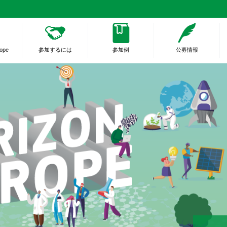
rope
参加するには
参加例
公募情報