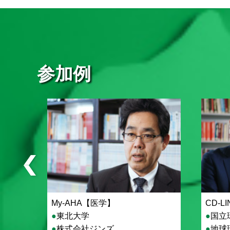
参加例
My-AHA【医学】
CD-L
東北大学
国立
株式会社ジンズ
地球