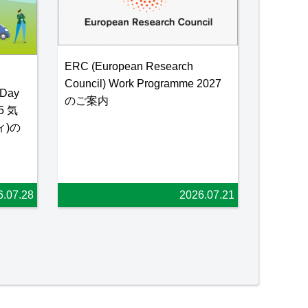
ERC (European Research
Council) Work Programme 2027
Day
のご案内
5 気
)の
6.07.28
2026.07.21