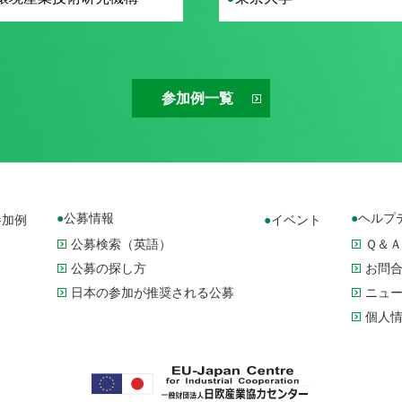
参加例一覧
公募情報
ヘルプ
参加例
イベント
公募検索（英語）
Ｑ＆Ａ
公募の探し方
お問
日本の参加が推奨される公募
ニュ
個人