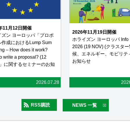
6年11月12日開催
2026年11月19日開催
イズン ヨーロッパ「プロポ
ホライズン ヨーロッパ Info 
作成におけるLump Sum
2026 (19 NOV) (クラスター
ng – How does it work?
候、エネルギー、モビリティ
 write a proposal? (12
お知らせ
)」に関するセミナーのお知
2026.07.28
202
RSS購読
NEWS 一覧