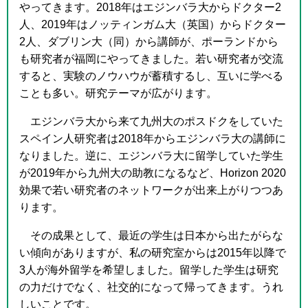
やってきます。
2018
年はエジンバラ大からドクター
2
人、
2019
年はノッティンガム大（英国）からドクター
2
人、ダブリン大（同）から講師が、ポーランドから
も研究者が福岡にやってきました。若い研究者が交流
すると、実験のノウハウが蓄積するし、互いに学べる
ことも多い。研究テーマが広がります。
エジンバラ大から来て九州大のポスドクをしていた
スペイン人研究者は
2018
年からエジンバラ大の講師に
なりました。逆に、エジンバラ大に留学していた学生
が
2019
年から九州大の助教になるなど、
Horizon 2020
効果で若い研究者のネットワークが出来上がりつつあ
ります。
その成果として、最近の学生は日本から出たがらな
い傾向がありますが、私の研究室からは
2015
年以降で
3
人が海外留学を希望しました。留学した学生は研究
の力だけでなく、社交的になって帰ってきます。うれ
しいことです。