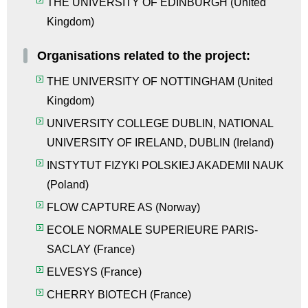
THE UNIVERSITY OF EDINBURGH
(
United
Kingdom
)
Organisations related to the project:
THE UNIVERSITY OF NOTTINGHAM
(
United
Kingdom
)
UNIVERSITY COLLEGE DUBLIN, NATIONAL
UNIVERSITY OF IRELAND, DUBLIN
(
Ireland
)
INSTYTUT FIZYKI POLSKIEJ AKADEMII NAUK
(
Poland
)
FLOW CAPTURE AS
(
Norway
)
ECOLE NORMALE SUPERIEURE PARIS-
SACLAY
(
France
)
ELVESYS
(
France
)
CHERRY BIOTECH
(
France
)