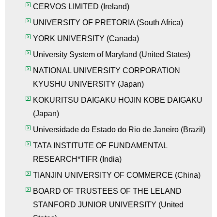
CERVOS LIMITED
(
Ireland
)
UNIVERSITY OF PRETORIA
(
South Africa
)
YORK UNIVERSITY
(
Canada
)
University System of Maryland
(
United States
)
NATIONAL UNIVERSITY CORPORATION
KYUSHU UNIVERSITY
(Japan)
KOKURITSU DAIGAKU HOJIN KOBE DAIGAKU
(Japan)
Universidade do Estado do Rio de Janeiro (Brazil)
TATA INSTITUTE OF FUNDAMENTAL
RESEARCH*TIFR (India)
TIANJIN UNIVERSITY OF COMMERCE (China)
BOARD OF TRUSTEES OF THE LELAND
STANFORD JUNIOR UNIVERSITY (United