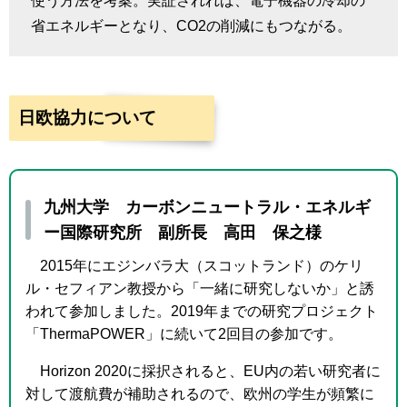
使う方法を考案。実証されれば、電子機器の冷却の
省エネルギーとなり、
CO2
の削減にもつながる。
日欧協力について
九州大学 カーボンニュートラル・エネルギ
ー国際研究所 副所長 高田 保之様
2015年にエジンバラ大（スコットランド）のケリ
ル・セフィアン教授から「一緒に研究しないか」と誘
われて参加しました。
2019
年までの研究プロジェクト
「
ThermaPOWER
」に続いて
2
回目の参加です。
Horizon 2020に採択されると、
EU
内の若い研究者に
対して渡航費が補助されるので、欧州の学生が頻繁に