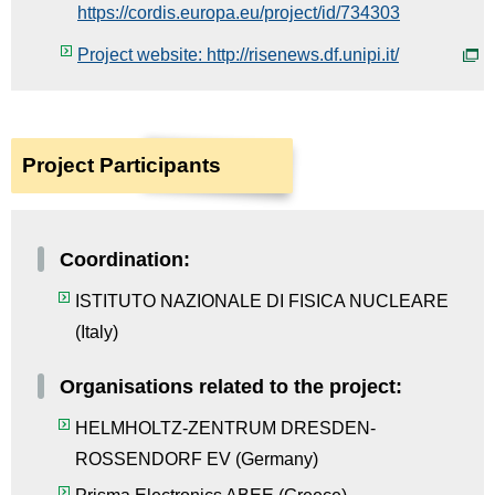
https://cordis.europa.eu/project/id/734303
Project website: http://risenews.df.unipi.it/
Project Participants
Coordination:
ISTITUTO NAZIONALE DI FISICA NUCLEARE
(
Italy
)
Organisations related to the project:
HELMHOLTZ-ZENTRUM DRESDEN-
ROSSENDORF EV
(
Germany
)