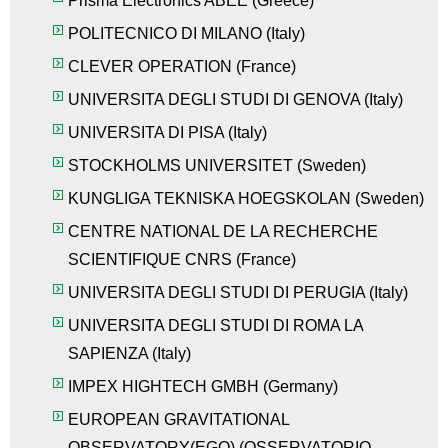
Prisma Electronics ABEE
(Greece)
POLITECNICO DI MILANO
(
Italy
)
CLEVER OPERATION
(
France
)
UNIVERSITA DEGLI STUDI DI GENOVA
(
Italy
)
UNIVERSITA DI PISA
(
Italy
)
STOCKHOLMS UNIVERSITET
(
Sweden
)
KUNGLIGA TEKNISKA HOEGSKOLAN
(
Sweden
)
CENTRE NATIONAL DE LA RECHERCHE
SCIENTIFIQUE CNRS
(
France
)
UNIVERSITA DEGLI STUDI DI PERUGIA
(
Italy
)
UNIVERSITA DEGLI STUDI DI ROMA LA
SAPIENZA
(
Italy
)
IMPEX HIGHTECH GMBH
(
Germany
)
EUROPEAN GRAVITATIONAL
OBSERVATORY(EGO) (OSSERVATORIO