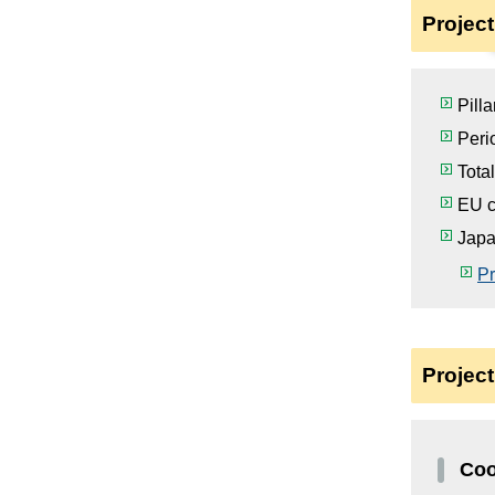
Project
Pill
Peri
Tota
EU c
Japa
Pr
Project
Coo