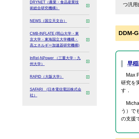
DRYNET（農業・食品産業技
つ汎用
術総合研究機構）
NEWS（国立天文台）
DDM-
CMB-INFLATE (岡山大学・東
京大学・東海国立大学機構・
高エネルギー加速器研究機構)
InRel-NPower （三重大学・九
早稲
州大学）
Max
RAPID（大阪大学）
研究を
SAFARI (日本電信電話株式会
す．
社）
Mic
う）でも
の支援で