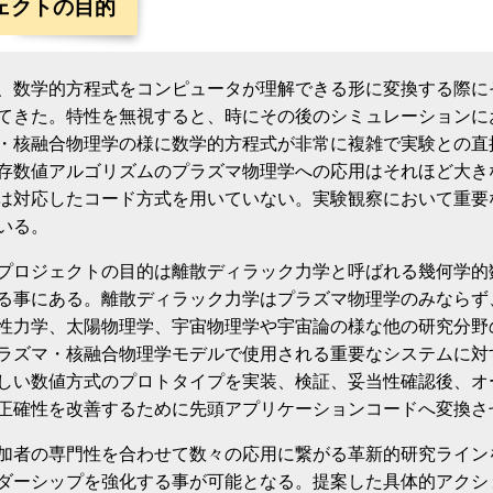
ェクトの目的
、数学的方程式をコンピュータが理解できる形に変換する際に
てきた。特性を無視すると、時にその後のシミュレーションに
・核融合物理学の様に数学的方程式が非常に複雑で実験との直
存数値アルゴリズムのプラズマ物理学への応用はそれほど大き
は対応したコード方式を用いていない。実験観察において重要
いる。
プロジェクトの目的は離散ディラック力学と呼ばれる幾何学的
る事にある。離散ディラック力学はプラズマ物理学のみならず
性力学、太陽物理学、宇宙物理学や宇宙論の様な他の研究分野
ラズマ・核融合物理学モデルで使用される重要なシステムに対
しい数値方式のプロトタイプを実装、検証、妥当性確認後、オ
正確性を改善するために先頭アプリケーションコードへ変換さ
加者の専門性を合わせて数々の応用に繋がる革新的研究ライン
ダーシップを強化する事が可能となる。提案した具体的アクシ