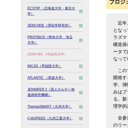
プロジ
ECOTIP （北海道大学・東京大
学）
近年
ZENCODE（理化学研究所）
となっ
ラズマ
PROTINUS（熊本大学、埼玉
大学）
構造保
ータで
DDM-GNI （早稲田大学）
なって
INCAS（早稲田大学）
この
開発す
ATLANTIC （筑波大学）
学、弾
JENNIFER 2（高エネルギー加
みはプ
速器研究機構）
る。新
理学的
ThermaSMART（九州大学）
全参
CybSPEED（九州工業大学）
のリー