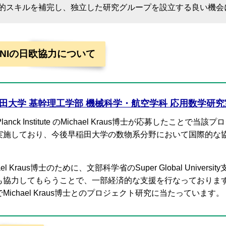
的スキルを補完し、独立した研究グループを設立する良い機会
GNIの日欧協力について
田大学 基幹理工学部 機械科学・航空学科 応用数学研究
 Planck Institute のMichael Kraus博士が応募し
実施しており、今後早稲田大学の数物系分野において国際的な
hael Kraus博士のために、文部科学省のSuper Global Un
協力してもらうことで、一部経済的な支援を行なっております。吉村教授は
Michael Kraus博士とのプロジェクト研究に当たっています。