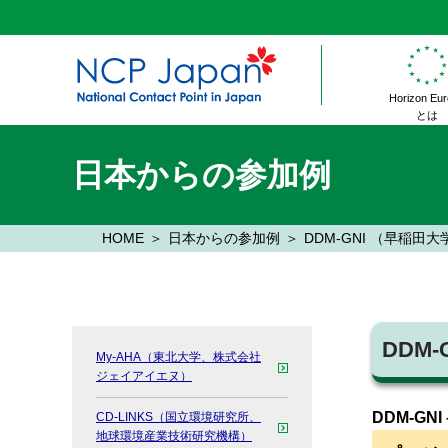
Horizon Eu
とは
日本からの参加例
HOME
日本からの参加例
DDM-GNI （早稲田大
DDM
My-AHA（東北大学、株式会社
ジェイアイエヌ）
DDM-GNI –
CD-LINKS（国立環境研究所、
地球環境産業技術研究機構）