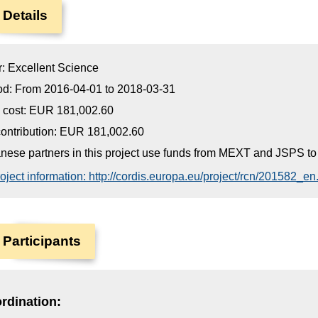
 Details
ar: Excellent Science
od: From 2016-04-01 to 2018-03-31
l cost: EUR 181,002.60
ontribution: EUR 181,002.60
nese partners in this project use funds from MEXT and JSPS to faci
oject information: http://cordis.europa.eu/project/rcn/201582_en
 Participants
rdination: