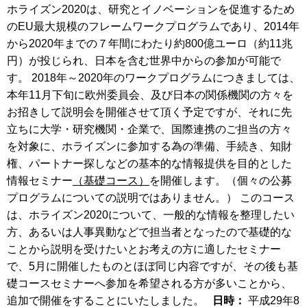
ホライズン2020は、研究とイノベーションを促進するため
のEU最大規模のフレームワークプログラムであり、2014年
から2020年までの７年間にわたり約800億ユーロ（約11兆
円）が投じられ、日本を含む世界中からの参加が可能で
す。 2018年～2020年のワークプログラムにつきましては、
本年11月下旬に欧州委員会、及び日本の関係機関の方々を
お招きして説明会を開催させて頂く予定ですが、それに先
立ちに大学・研究機関・企業で、国際連携のご担当の方々
を対象に、ホライズンに参加する為の準備、手続き、知財
権、パートナー探しなどの基本的な情報提供を目的とした
情報セミナー
（基礎コース）
を開催します。（個々の公募
プログラムについての説明ではありません。） このコース
は、ホライズン2020について、一般的な情報を整理したい
方、あるいは人事異動などで担当者となったので基礎的な
ことから説明を受けたいとお考えの方に適したセミナー
で、5月に開催したものとほぼ同じ内容ですが、その後も基
礎コースセミナーへ参加を希望される方が多いことから、
追加で開催をすることにいたしました。
日時：
平成29年8