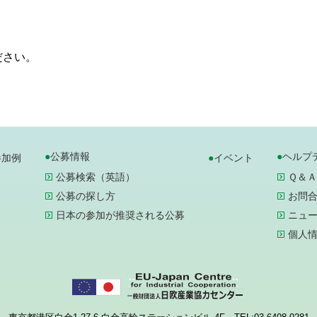
ださい。
公募情報
ヘルプ
参加例
イベント
公募検索（英語）
Ｑ＆Ａ
公募の探し方
お問
日本の参加が推奨される公募
ニュ
個人