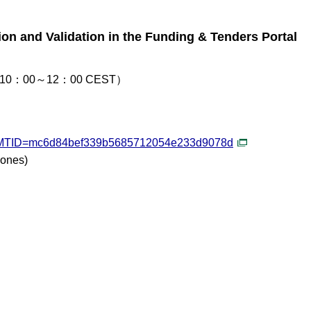
ion and Validation in the Funding & Tenders Portal
0：00～12：00 CEST）
php?MTID=mc6d84bef339b5685712054e233d9078d
ones)