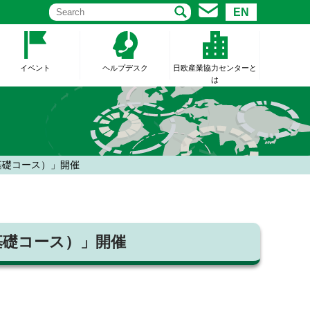
EN
イベント
ヘルプデスク
日欧産業協力センターと
は
（基礎コース）」開催
（基礎コース）」開催