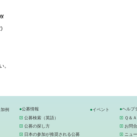
ay
予定)
い。
公募情報
ヘルプ
参加例
イベント
公募検索（英語）
Ｑ＆Ａ
公募の探し方
お問
日本の参加が推奨される公募
ニュ