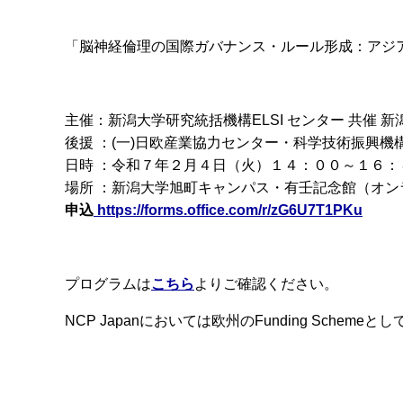
「脳神経倫理の国際ガバナンス・ルール形成：アジ
主催：新潟大学研究統括機構ELSI センター 共催 
後援 ：(一)日欧産業協力センター・科学技術振興機
日時 ：令和７年２月４日（火）１４：００～１６：
場所 ：新潟大学旭町キャンパス・有壬記念館（オ
申込
https://forms.office.com/r/zG6U7T1PKu
プログラムは
こちら
よりご確認ください。
NCP Japanにおいては欧州のFunding Sch