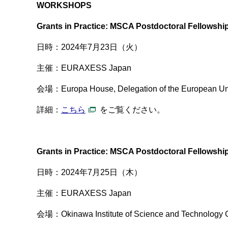
WORKSHOPS
Grants in Practice: MSCA Postdoctoral Fellowshi
日時：
2024
年
7
月
23
日（火）
主催：EURAXESS Japan
会場：Europa House, Delegation of the Europea
詳細：
こちら
をご覧ください。
Grants in Practice: MSCA Postdoctoral Fellowshi
日時：
2024
年
7
月
25
日（木）
主催：EURAXESS Japan
会場：Okinawa Institute of Science and Techno