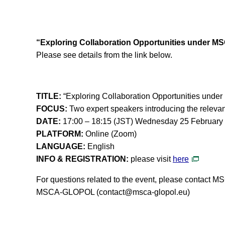
“Exploring Collaboration Opportunities under M
Please see details from the link below.
TITLE:
“Exploring Collaboration Opportunities unde
FOCUS:
Two expert speakers introducing the releva
DATE:
17:00 – 18:15 (JST) Wednesday 25 February
PLATFORM:
Online (Zoom)
LANGUAGE:
English
INFO & REGISTRATION:
please visit
here
For questions related to the event, please contact 
MSCA-GLOPOL (
contact@msca-glopol.eu
)