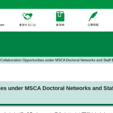
rope
参加するには
参加例
公募情報
g Collaboration Opportunities under MSCA Doctoral Networks and
nities under MSCA Doctoral Networks and