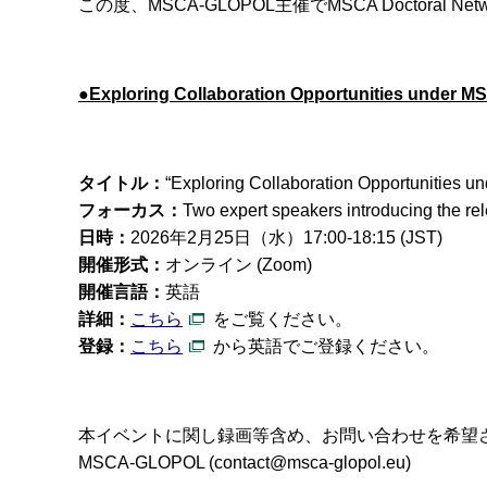
この度、MSCA-GLOPOL主催でMSCA Doctora
●Exploring Collaboration Opportunities under M
タイトル：
“Exploring Collaboration Opportunities 
フォーカス：
Two expert speakers introducing the re
日時：
2026
年
2
月
25
日（水）17:00-18:15 (JST)
開催形式：
オンライン (Zoom)
開催言語：
英語
詳細：
こちら
をご覧ください。
登録：
こちら
から英語でご登録ください。
本イベントに関し録画等含め、お問い合わせを希望
MSCA-GLOPOL (
contact@msca-glopol.eu
)