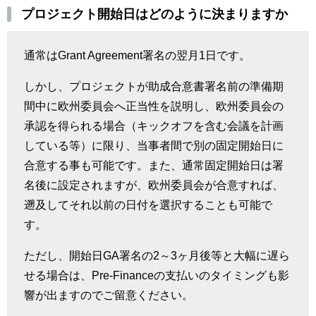
プロジェクト開始日はどのように決まりますか
通常は
Grant Agreement
署名の翌月
1
日です。
しかし、プロジェクトが助成合意書署名前の準備期
間中に欧州委員会へ正当性を説明し、欧州委員会の
承認を得られる場合（キックオフを含む会議を計画
している等）に限り、当事者間で別の固定開始日に
合意する事も可能です。また、通常固定開始日は署
名後に設定されますが、欧州委員会が合意すれば、
遡及してそれ以前の日付を選択することも可能で
す。
ただし、開始日
GA
署名の
2
～
3
ヶ月後等と大幅に遅ら
せる場合は、
Pre-Finance
の支払いのタイミングも影
響が出ますのでご留意ください。