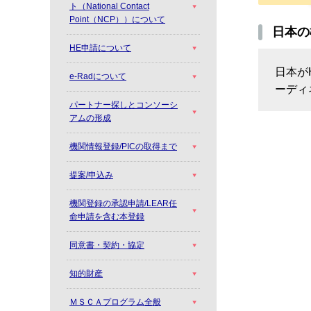
ト（National Contact
Point（NCP））について
日本の
HE申請について
日本が
e-Radについて
ーディ
パートナー探しとコンソーシ
アムの形成
機関情報登録/PICの取得まで
提案/申込み
機関登録の承認申請/LEAR任
命申請を含む本登録
同意書・契約・協定
知的財産
ＭＳＣＡプログラム全般