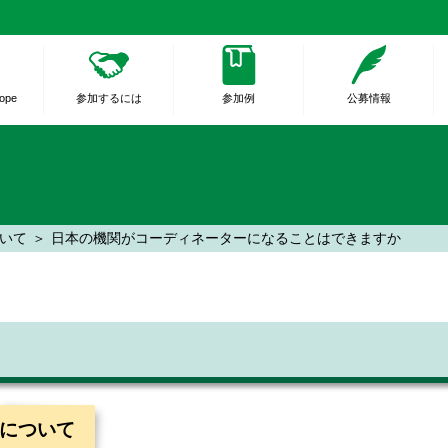
rope
参加するには
参加例
公募情報
ついて
日本の機関がコーディネーターになることはできますか
請について