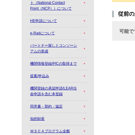
ト（National Contact
Point（NCP））について
従前の
HE申請について
可能で
e-Radについて
パートナー探しとコンソーシ
アムの形成
機関情報登録/PICの取得まで
提案/申込み
機関登録の承認申請/LEAR任
命申請を含む本登録
同意書・契約・協定
知的財産
ＭＳＣＡプログラム全般