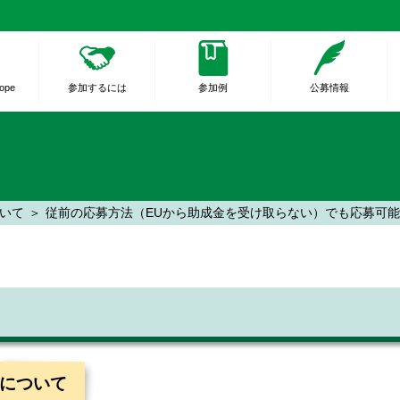
rope
参加するには
参加例
公募情報
ついて
従前の応募方法（EUから助成金を受け取らない）でも応募可
請について