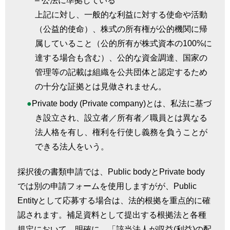
–
公法に準拠している
上記に対し、一般的な利益に対する使命や活動
（公益的使命）、株式の所有権が公的機関に帰
属していること（公的所有が株式資本の
100%
に
達する場合も含む）、公的な資金調達、国家の
管理等の記載は組織を公共団体と認定するため
の十分な証拠とは見做されません。
Private body (Private company)
とは、私法に基づ
き設立され、設立者／所有者／職員とは異なる
法人格を有し、権利を行使し義務を負うことが
できる法人をいう。
採択後の書類申請では、
Public body
と
Private body
では別の申請フォームを使用しますがが、
Public
Entity
として応募する場合は、法的根拠を重点的に確
認されます。補足資料として提出する根拠法と各種
規定において、明確に、「該当法人が収益
(
利益
)
の配