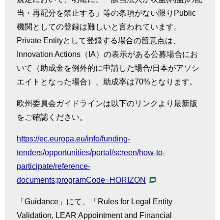
当・再配分を禁止する」等の条項がない限り
Public
機関としての登録は難しいと言われています。
Private Entity
として登録する場合の留意点は、
Innovation Actions
（
IA
）の表示がある公募場合にお
いて（助成金を例外的に申請した場合
/
日本がアソシ
エイトとなった場合）、助成率は
70%
となります。
欧州委員会ガイドラインは以下のリンクより最新版
をご確認ください。
https://ec.europa.eu/info/funding-
tenders/opportunities/portal/screen/how-to-
participate/reference-
documents;programCode=HORIZON
「
Guidance
」にて、「
Rules for Legal Entity
Validation, LEAR Appointment and Financial