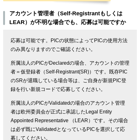
アカウント管理者（Self-Registrantもしくは
LEAR）が不明な場合でも、応募は可能ですか
応募は可能です。
PIC
の状態によって
PIC
の使用方法
のみ異なりますのでご確認ください。
所属法人の
PIC
が
Declared
の場合、アカウントの管理
者＝仮登録者（
Self-Registrant(SR)
）です。既存
PIC
の
SR
が退職している場合等は、ご自身が新規
PIC
登
録を行い新規コードで応募してください。
所属法人の
PIC
が
Validated
の場合のアカウント管理
者は欧州委員会が正式に承認した
Legal Entity
Appointed Representative
（
LEAR
）です。その場合
は必ず既に
Validated
となっている
PIC
を選択して応
募してください。