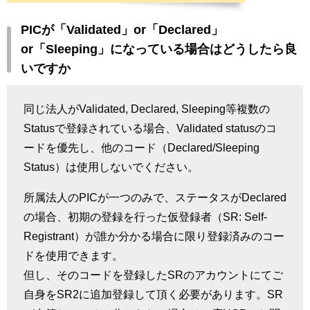
PICが「Validated」or「Declared」
or「Sleeping」になっている場合はどうしたら良
いですか
同じ法人が
Validated, Declared, Sleeping
等複数の
Status
で登録されている場合、
Validated status
のコ
ードを優先し、他のコード（
Declared/Sleeping
Status
）は使用しないでください。
所属法人の
PIC
が一つのみで、ステータスが
Declared
の場合、初期の登録を行った仮登録者（
SR: Self-
Registrant
）が誰か分かる場合に限り登録済みのコー
ドを使用できます。
但し、そのコードを登録した
SR
のアカウントにてご
自身を
SR2
に追加登録して頂く必要があります。
SR