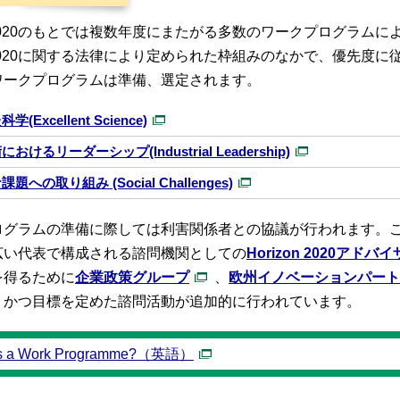
on 2020のもとでは複数年度にまたがる多数のワークプログラ
on 2020に関する法律により定められた枠組みのなかで、優先
ワークプログラムは準備、選定されます。
(Excellent Science)
おけるリーダーシップ(Industrial Leadership)
題への取り組み (Social Challenges)
ログラムの準備に際しては利害関係者との協議が行われます。
広い代表で構成される諮問機関としての
Horizon 2020アド
を得るために
企業政策グループ
、
欧州イノベーションパート
、かつ目標を定めた諮問活動が追加的に行われています。
is a Work Programme?（英語）