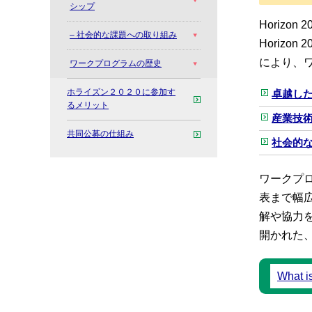
シップ
Horiz
– 社会的な課題への取り組み
Horiz
により、
ワークプログラムの歴史
ホライズン２０２０に参加す
卓越した科学
るメリット
産業技術に
共同公募の仕組み
社会的な課
ワークプ
表まで幅
解や協力
開かれた
What 