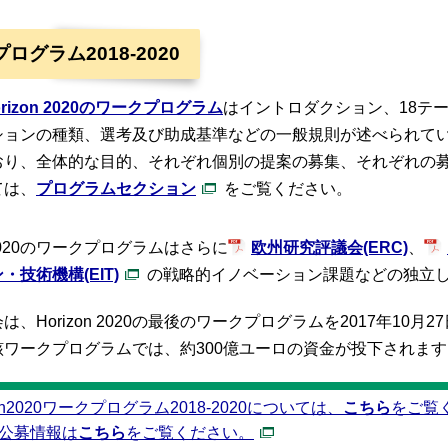
ログラム2018-2020
orizon 2020のワークプログラム
はイントロダクション、18テ
ションの種類、選考及び助成基準などの一般規則が述べられて
おり、全体的な目的、それぞれ個別の提案の募集、それぞれの
ては、
プログラムセクション
をご覧ください。
n 2020のワークプログラムはさらに
欧州研究評議会(ERC)
、
・技術機構(EIT)
の戦略的イノベーション課題などの独立
は、Horizon 2020の最後のワークプログラムを2017年10月
該ワークプログラムでは、約300億ユーロの資金が投下されます
zon2020ワークプログラム2018-2020については、
こちら
をご覧
公募情報は
こちら
をご覧ください。