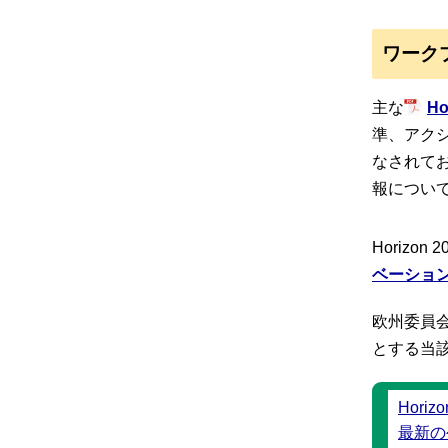
ワークプ
主な
H
準、アク
なされて
報につい
Horizo
ベーション
欧州委員会
とする当
Hori
最新の