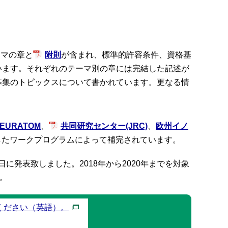
ーマの章と
附則
が含まれ、標準的許容条件、資格基
います。それぞれのテーマ別の章には完結した記述が
募集のトピックスについて書かれています。更なる情
EURATOM
、
共同研究センター(JRC)
、
欧州イノ
したワークプログラムによって補完されています。
27日に発表致しました。2018年から2020年までを対象
。
ください（英語）。