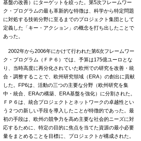
基盤の改善）にターゲットを絞った。第5次フレームワー
ク・プログラムの最も革新的な特徴は、科学から特定問題
に対処する技術分野に至るまでのプロジェクト集団として
定義した「キー・アクション」の概念を打ち出したことで
あった。
2002年から2006年にかけて行われた第6次フレームワー
ク・プログラム（ＦＰ６）では、予算は175億ユーロとな
り、当時高度に再分化されていた欧州での研究を改善・統
合・調整することで、欧州研究領域（ERA）の創出に貢献
した。FP6は、活動の三つの主要な分野（欧州研究を集
中・統合、ERAの構築、ERA基盤を強化）に分割された。
ＦＰ６は、統合プロジェクトとネットワークの卓越性とい
う２つの新しい手段を導入したことが特徴的であった。最
初の手段は、欧州の競争力を高め主要な社会的ニーズに対
応するために、特定の目的に焦点を当てた資源の最小必要
量をまとめることを目標に、プロジェクトが構成された。