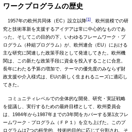
ワークプログラムの歴史
[1]
1957年の欧州共同体（EC）設立以降
、欧州規模での研
究と技術革新を支援するアイデアは常に中心的なものであ
った。そしてこの目的の下、いわゆるフレームワーク・プ
ログラム（枠組プログラム）が、欧州連合（EU）における
主な研究に関連した政策手段として発達してきた。欧州機
関は、この新たな政策手段に資金を投入することに合意。
長年にわたる予算の増加で、テーマの優先度のみならず財
政支援や介入様式は、EUの新しく生まれるニーズに適応し
てきた。
コミュニティレベルでの全体的な開発、研究・実証戦略
を提議し、実行するための最終目標として、欧州委員会
は、1984年から1987年までの3年間をカバーする第1次フレ
ームワーク・プログラム（ＦＰ１）を立ち上げた。このプ
ログラムは7つの科学的、技術的目的に応じて分割され、そ