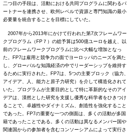
二つ目の手段は、活動における共同プログラムに関わるパ
ートナーを連携させ、欧州レベルで資源と専門知識の最小
必要量を統合することを目標にしていた。
2007年から2013年にかけて行われた第7次フレームワー
クプログラム（FP７）の総予算は500億ユーロを越え、以
前のフレームワークプログラムに比べ大幅な増加となっ
た。FP7は雇用と競争力の面でヨーロッパのニーズを満た
し、グローバルな知識経済の中でリーダーシップを維持す
るために実行された。FP7は、5つの主要ブロック（協力、
アイデア、人、能力と原子力研究）を介して構造化されて
いた。プログラムが主要目的として特に革新的なそのアイ
デアは、漠然とした研究を支援し優秀な科学者をひきつけ
ることで、卓越性やダイナミズム、創造性を強化すること
であった。FP7の重要な一つの側面は、多くの活動が多国
籍であったことである。多くの活動は異なるメンバー国や
関連国からの参加者を含むコンソーシアムによって実行さ