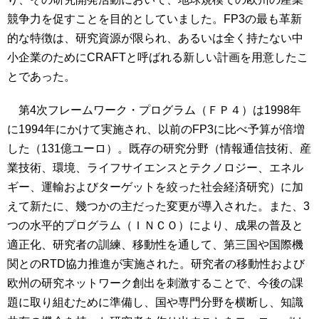
競争力を促すことを目的としていました。FP3の最も革新
的な特徴は、研究資源が限られ、あるいは全く持たない中
小企業のためにCRAFTと呼ばれる新しい計画を用意したこ
とであった。
第4次フレームワーク・プログラム（ＦＰ４）は1998年
に1994年にかけて実施され、以前のFP3に比べ予算が倍増
した（131億ユーロ）。既存の研究分野（情報通信技術、産
業技術、環境、ライフサイエンスとテクノロジー、エネル
ギー、運輸およびターゲットを絞った社会経済研究）に加
えて新たに、幾つかの主だった変更が導入された。また、3
つの水平的プログラム（ＩＮＣＯ）により、成果の普及と
適正化、研究者の訓練、移動性を通して、第三国や国際機
関とのRTD協力推進が実施された。研究者の移動性および
欧州の研究ネットワーク創出を刺激することで、今後の課
題に取り組むために準備し、国や専門分野を横断し、知識