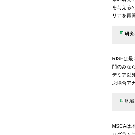
を与える
リアを再
研究
RISE
門のみな
デミア以
ぶ場合ア
地域
MSCA
ログラム