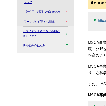
Action
シップ
– 社会的な課題への取り組み
http
ワークプログラムの歴史
ホライズン２０２０に参加す
るメリット
MSCA
共同公募の仕組み
境、分野
を高めこ
MSCA
り、応募
また、 
MSCA