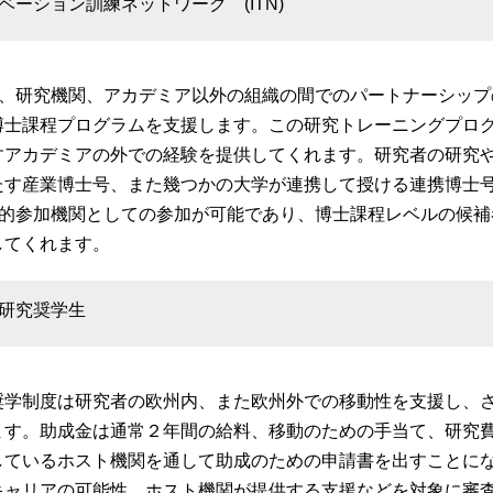
ベーション訓練ネットワーク (ITN)
大学、研究機関、アカデミア以外の組織の間でのパートナーシッ
博士課程プログラムを支援します。この研究トレーニングプロ
すアカデミアの外での経験を提供してくれます。研究者の研究
たす産業博士号、また幾つかの大学が連携して授ける連携博士号
追加的参加機関としての参加が可能であり、博士課程レベルの候
してくれます。
研究奨学生
奨学制度は研究者の欧州内、また欧州外での移動性を支援し、
ます。助成金は通常２年間の給料、移動のための手当て、研究
しているホスト機関を通して助成のための申請書を出すことに
キャリアの可能性、ホスト機関が提供する支援などを対象に審