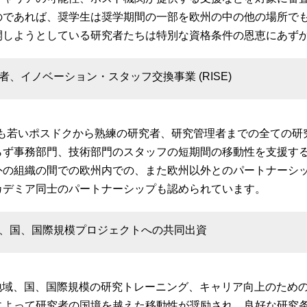
のであれば、奨学生は奨学期間の一部を欧州の中の他の場所で
開しようとしている研究者たちは特別な資格条件の恩恵にあず
者、イノベーション・スタッフ交換事業 (RISE)
は最も若いポスドクから熟練の研究者、研究管理者までの全ての
らず事務部門、技術部門のスタッフの短期間の移動性を支援す
外の組織の間での欧州内での、また欧州以外とのパートナーシ
カデミア同士のパートナーシップも認められています。
、国、国際規模プロジェクトへの共同出資
は地域、国、国際規模の研究トレーニング、キャリア向上のため
によって研究者の国境を越えた移動性が奨励され、良好な研究