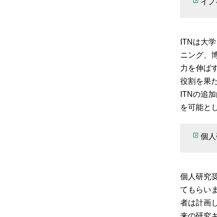
イノ
ITNは
ニング、
力を伸ば
役割を果
ITNの
を可能と
個人
個人研究
てもらい
者は計画
来の研究