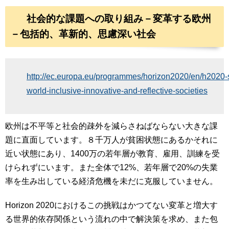
社会的な課題への取り組み－変革する欧州
－包括的、革新的、思慮深い社会
http://ec.europa.eu/programmes/horizon2020/en/h2020-
world-inclusive-innovative-and-reflective-societies
欧州は不平等と社会的疎外を減らさねばならない大きな課
題に直面しています。８千万人が貧困状態にあるかそれに
近い状態にあり、1400万の若年層が教育、雇用、訓練を受
けられずにいます。また全体で12%、若年層で20%の失業
率を生み出している経済危機を未だに克服していません。
Horizon 2020におけるこの挑戦はかつてない変革と増大す
る世界的依存関係という流れの中で解決策を求め、また包