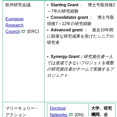
欧州研究会議
•
Starting Grant
： 博士号取得後2
～7年の研究経験
•
Consolidator grant
： 博士号取
European
得後7～12年の研究経験
Research
•
Advanced grant
： 過去10年間
Council
(ERC)
に顕著な研究成果を挙げたシニアの
研究者
•
Synergy Grant
：
研究責任者一人
では達成できないプロジェトを複数
の研究責任者がチームで実施するプ
ロジェクト
マリーキュリー・
Doctoral
大学、研究
機関、企
アクション
Networks
(DN)