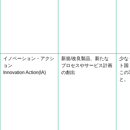
イノベーション・アクシ
新規/改良製品、新たな
少な
ョン
プロセスやサービス計画
ト国
Innovation Action(IA)
の創出
この
と。