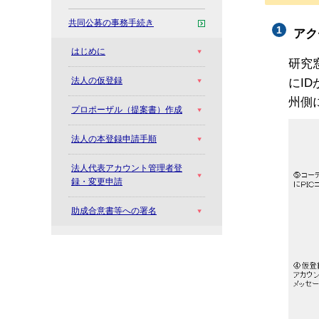
共同公募の事務手続き
アク
はじめに
研究
法人の仮登録
にI
州側
プロポーザル（提案書）作成
法人の本登録申請手順
法人代表アカウント管理者登
録・変更申請
助成合意書等への署名