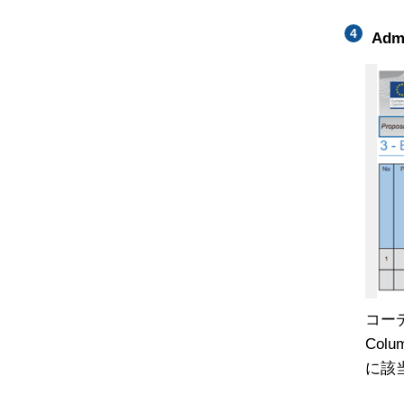
Adm
コー
Col
に該