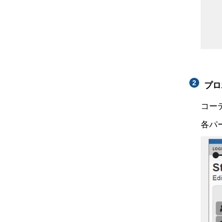
プロ
コー
各パー