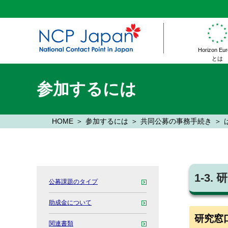
Horizon Eu
とは
参加するには
HOME
参加するには
共同公募の事務手続き
1-3
公募課題のタイプ
助成金について
研究窓
関連書類