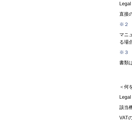
Legal
直接
※２
マニュ
る場
※３
書類
＜何
Leg
該当機
VA