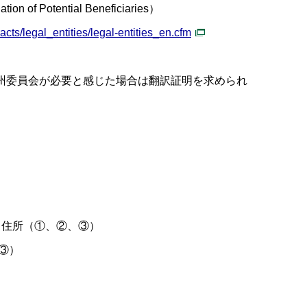
on of Potential Beneficiaries）
acts/legal_entities/legal-entities_en.cfm
すが、欧州委員会が必要と感じた場合は翻訳証明を求められ
番号、住所（①、②、③）
、③）