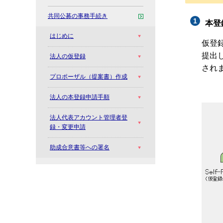
共同公募の事務手続き
本登
はじめに
仮登録
提出し
法人の仮登録
され
プロポーザル（提案書）作成
法人の本登録申請手順
法人代表アカウント管理者登
録・変更申請
助成合意書等への署名