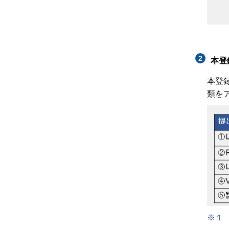
本登
本登録
類を
※１