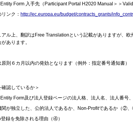
 Entity Form 入手先（Participant Portal H2020 Manual＞＞Validati
のリンク：
http://ec.europa.eu/budget/contracts_grants/info_contr
アル上、翻訳はFree Translationという記載がありま
合があります。
は原則６カ月以内の発効となります（例外：指定番号通知書）
を確認しているか＞
al Entity Form及び法人登録ページの法人格、法人名、法人
関が独立した、公的法人であるか、Non-Profitであるか（②
Tの登録を免除される理由（④）