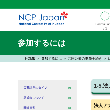
Horizon Eu
とは
参加するには
HOME
参加するには
共同公募の事務手続き
1-5
公募課題のタイプ
助成金について
法人ア
関連書類