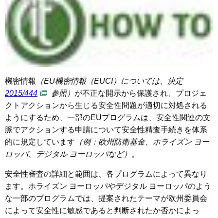
機密情報
（EU機密情報（EUCI）については、決定
2015/444
参照）
が不正な開示から保護され、プロジェ
クトアクションから生じる安全性問題が適切に対処される
ようにするため、一部のEUプログラムは、安全性関連の文
脈でアクションする申請について安全性精査手続きを体系
的に規定しています
（例：欧州防衛基金、ホライズン ヨー
ロッパ、デジタル ヨーロッパなど）
。
安全性審査の詳細と範囲は、各プログラムによって異なり
ます。ホライズン ヨーロッパやデジタル ヨーロッパのよう
な一部のプログラムでは、提案されたテーマが欧州委員会
によって安全性に敏感であると判断されたか否かによっ