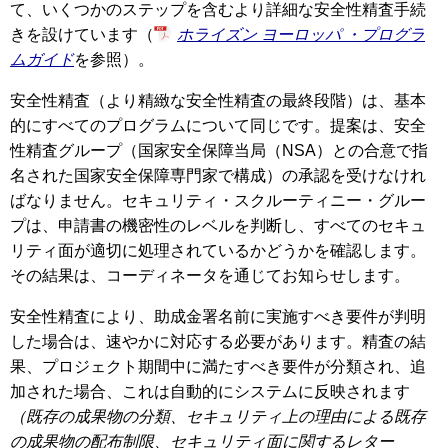
て、いくつかのステップを含むより詳細な安全性精査手続
きを設けています（
ホライズン ヨーロッパ ・プログラ
ムガイド
を参照）。
安全性精査（より精緻な安全性精査の最終段階）は、基本
的にすべてのプログラムについて同じです。提案は、安全
性精査グループ（国家安全保障当局（NSA）との合意で指
名された国家安全保障専門家で構成）の承認を受けなけれ
ばなりません。セキュリティ・スクルーティニー・グルー
プは、申請書の機密性のレベルを判断し、すべてのセキュ
リティ面が適切に処理されているかどうかを確認します。
その結果は、コーディネータを通じてお知らせします。
安全性精査により、助成金署名前に実施すべき要件が判明
した場合は、速やかに対応する必要があります。精査の結
果、プロジェクト期間中に満たすべき要件が分類され、追
加された場合、これは自動的にシステムに反映されます
（既存の成果物の分類、セキュリティ上の理由による既存
の成果物の配布制限、セキュリティ面に関するレター