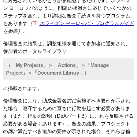
に対処されているかどうかを確認するだけです。ホライズ
ン ヨーロッパのように、問題の複雑さに応じていくつかの
ステップを含む、より詳細な審査手続きを持つプログラム
もあります
（
ホライズン ヨーロッパ・プログラムガイド
を参照）
。
倫理審査の結果は、調整組織を通じて参加者に通知され、
参加者のポータルライブラリ
（「My Projects」＞「Actions」＞「Manage
Project」＞「Document Library」）
に掲載されます。
倫理審査により、助成金署名
前に
実施すべき要件が示され
た場合、遵守するために直ちに行動を起こす必要がありま
す（また、行動の説明（DoAパートB）にこれを反映させる
必要がある場合もあります）。審査の結果、プロジェクト
の
間に
満たすべき追加の要件が示された場合、それらは倫