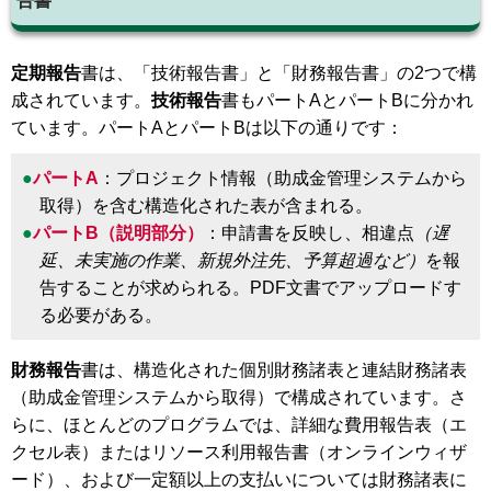
告書
定期報告
書は、「技術報告書」と「財務報告書」の2つで構
成されています。
技術報告
書もパートAとパートBに分かれ
ています。パートAとパートBは以下の通りです：
パートA
：プロジェクト情報（助成金管理システムから
取得）を含む構造化された表が含まれる。
パートB（説明部分）
：申請書を反映し、相違点
（遅
延、未実施の作業、新規外注先、予算超過など）
を報
告することが求められる。PDF文書でアップロードす
る必要がある。
財務報告
書は、構造化された個別財務諸表と連結財務諸表
（助成金管理システムから取得）で構成されています。さ
らに、ほとんどのプログラムでは、詳細な費用報告表（エ
クセル表）またはリソース利用報告書（オンラインウィザ
ード）、および一定額以上の支払いについては財務諸表に